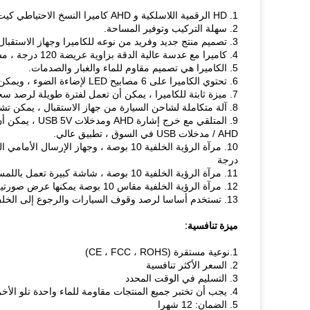
1. HD الرقمية اللاسلكية و AHD كاميرا النسخ الاحتياطي كيت لكاميرا داش المرآة.
2. سهلة التركيب وتوفير المساحة.
3. تصميم منتج جديد وفريد ​​من نوعه للكاميرا وجهاز الاستقبال.
4. كاميرا مع عدسة عالية الدقة بزاوية عريضة 120 درجة ، مستشعر 200 واط (1080 بكسل) بكسل ، تعرض صورة عالية الجودة.
5. الكاميرا هي تصميم مقاوم للماء والغبار والصدمات.
6. تحتوي الكاميرا على 6 مصابيح LED لإضاءة الضوء ، ويمكن لمصباح LED الذكي أن يعمل من أجل الحساسية للضوء ويكمل الضوء تلقائيًا.
7. ميزة ثابتة للكاميرا ، يمكن أن تعمل لفترة طويلة لرصد سجل القيادة.
8. آلة متكاملة لشاحن السيارة من جهاز الاستقبال ، يمكن تشغيلها عن طريق توصيل ولاعة السجائر في السيارة مباشرة.أكثر ملائمة.
9. المتلقي مع 
AHD / مدخلات USB في السوق ، تطبيق عالي.
درجة
11. مرآة الرؤية الخلفية 10 بوصة ، شاشة كبيرة تعمل باللمس ، شاشة مضادة للوهج ، DVR مدمج ، تسجيل الصور الخلفية والأمامية.
12. مرآة الرؤية الخلفية مقاس 10 بوصة يمكنها عرض صورتين ، شاشتين أمامية وخلفية مزدوجة
13. تستخدم أساسا لرصد وقوف السيارات والرجوع إلى الخلف.
ميزة تنافسية:
1.نوعية مستقرة (CE ، FCC ، ROHS)
2. السعر الأكثر تنافسية
3. التسليم في الوقت المحدد
4. يجب أن تختبر جميع المنتجات مقاومة للماء واحدة تلو الأخرى ومقاومة درجات الحرارة العالية / المنخفضة
5. الضمان: 12 شهرا