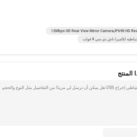
12Mbps HD Rear View Mirror Camera,IP69K HD Rea
ياطية لكاميرا داش دي سي 9 فولت
 المنتج
أنا مهتم بذلك ماء DC10V DC18V مرآة داش كاميرا النسخ الاحتياطي إخراج USB هل يمكن أن ترسل لي مزيدًا من التفاصيل مثل النوع والحجم