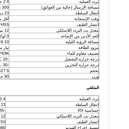
تردد العملية
2.4 جيجا هرتز - 2.4835 جيجا هرتز
مسافة الإرسال (خالية من العوائق)
300 م (984 قدمًا)
انتقال السلطة
23 ديسيبل
وقت الإستجابة
أقل من 200 ملل
انتشار الطيف
FHSS
معدل بت التردد اللاسلكي
12 ميجابت في الثانية
الحد الأدنى من الإضاءة
0 لوكس
مسافة الرؤية الليلية
8-10 م
مزود الطاقة
تيار مستمر
تصنيف مقاوم للماء
IP69K
درجة حرارة التشغيل
-20 ℃ --70 ℃ ، RH 85٪ كحد أقصى
درجة حرارة التخزين
-30 --80 ℃ ، RH 85٪ كحد أقصى
بحجم
8x27.5
وزن
90 جرام
المتلقي
تردد العملية
2.4 جيجا هرتز - 2.4835 جيجا هرت
انتقال السلطة
23 ديسيبل
حساسية RX
-85 ديسيبل
معدل بت التردد اللاسلكي
12 ميجابت في الثانية
انتشار الطيف
HSS
تنسيق إخراج الفيديو
1080 ب