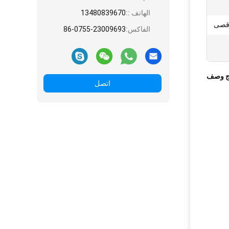
الهاتف ::
13480839670
الفاكس:
86-0755-23009693
ج وصف
اتصل