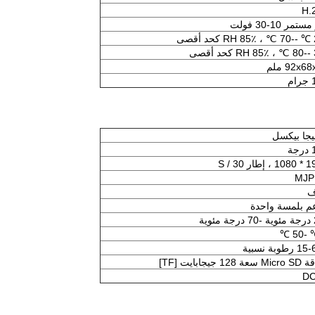
H.
ستمر 10-30 فولت
92x6 ملم
م
ة
طار S / 30
MJP
ف
عم بلمسة واحدة
طوبة نسبية
 128 جيجابايت [TF]
D