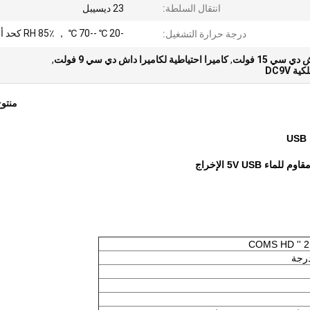
انتقال السلطة:
23 ديسيبل
-20 ℃ --70 ℃ ， RH 85٪ كحد أقصى
درجة حرارة التشغيل:
 سي 15 فولت
,
كاميرا احتياطية لكاميرا داش دي سي 9 فولت
,
 DC9V
منتو