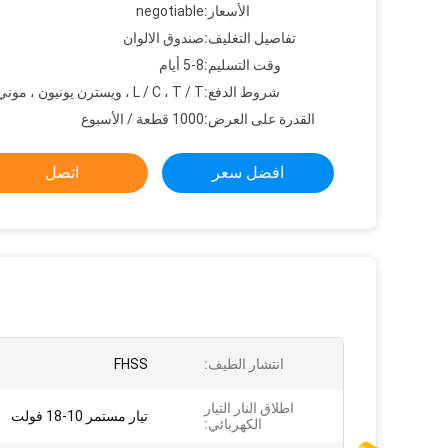
الأسعار:
negotiable
تفاصيل التغليف:
صندوق الالوان
وقت التسليم:
5-8 أيام
شروط الدفع:
L / C ، T / T ، ويسترن يونيون ، موني جرام
القدرة على العرض:
1000 قطعة / الأسبوع
افضل سعر
اتصل
انتشار الطيف:
FHSS
اطلاق النار التيار
تيار مستمر 10-18 فولت
الكهربائي: