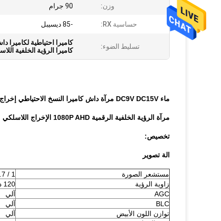
وزن:
90 جرام
حساسية RX:
-85 ديسيبل
كاميرا احتياطية لكاميرا داش دي
تسليط الضوء:
كاميرا الرؤية الخلفية اللاسلكية
ماء DC9V DC15V مرآة داش كاميرا النسخ الاحتياطي إخراج USB
مرآة الرؤية الخلفية الرقمية 1080P AHD الإخراج اللاسلكي مقاوم للماء 5V USB الإخراج
تخصيص:
الة تصوير
مستشعر الصورة
1 / 2.7 '' COMS HD
زاوية الرؤية
120 درجة
AGC
آلي
BLC
آلي
توازن اللون الأبيض
آلي