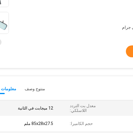
منتوج وصف
معلومات ت
معدل بت التردد
12 ميجابت في الثانية
اللاسلكي:
حجم الكاميرا:
85x28x27.5 ملم