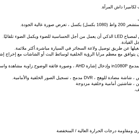
خرج إشارة AHD ومدخلات USB 5V ، يمكن أن يتوافق مع معظم مرايا الرؤية الخلفية لوسائط البث أو الشاشات مع إخراج إ