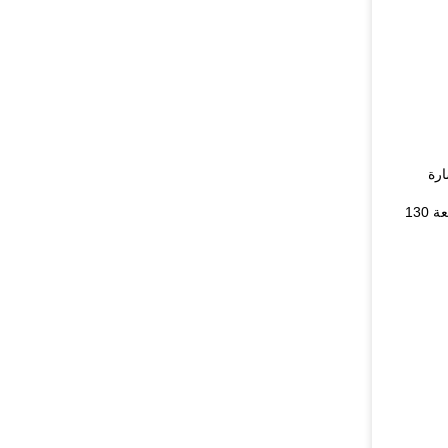
شارة
10. مرآة الرؤية الخلفية 10 بوصة ، وجهاز الإرسال الأمامي المدمج in1080P وإدخال إشارة AHD ، وصورة فائقة الوضوح.زاوية مشاهدة واسعة 130