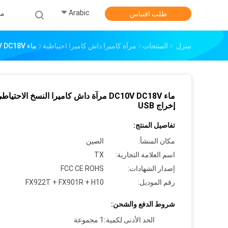
Arabic
من
طلب اقتباس
منزل
المنتجات
مرآة كاميرا داش كاميرا احتياطية
ماء DC10V DC18V مرآة داش كاميرا النسخ الاحتياطي إخراج USB
ماء DC10V DC18V مرآة داش كاميرا النسخ الاحتياط
إخراج USB
تفاصيل المنتج:
مكان المنشأ:
الصين
اسم العلامة التجارية:
TX
إصدار الشهادات:
FCC CE ROHS
رقم الموديل:
FX922T + FX901R + H10
شروط الدفع والشحن:
الحد الأدنى لكمية:
1 مجموعة