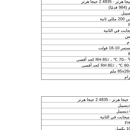
ي ثانية
 10-18 فولت
85x2 ملم
ز
F
كسل