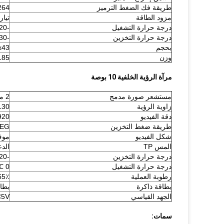
طريقة فك الضغط الترميز
264
مزود الطاقة
تيار م
درجة حرارة التشغيل
-20 ℃ --70 ℃ ، RH 85٪ كحد أقصى
درجة حرارة التخزين
-30 --80 ℃ ، RH 85٪ كحد أقصى
بحجم
8x43
وزن
185 جرا
مرآة الرؤية الخلفية 10 بوصة
مستشعر صورة مدمج
2 ميجا بيكسل
زاوية الرؤية
130 درج
دقة الفيديو
1920 * 1080 ، إ
طريقة ضغط التخزين
EG
شكل الفيديو
مو
المس TP
الد
درجة حرارة التخزين
-20 درجة مئوية -70 درجة مئوية
درجة حرارة التشغيل
0 ℃ -50 ℃
رطوبة العملية
15-65٪ ر
بطاقة ذاكرة
بطاقة Micro SD سعة
الجهد القياسي
C5V
سمات: