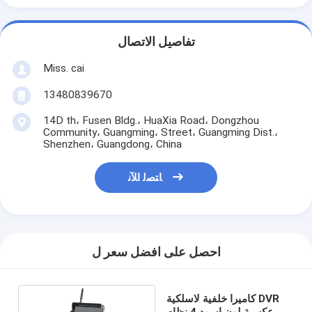
تفاصيل الاتصال
Miss. cai
13480839670
14D th، Fusen Bldg.، HuaXia Road، Dongzhou
Community، Guangming، Street، Guangming Dist.،
Shenzhen، Guangdong، China
ﺎﺘﺼﻟ ﺍﻶﻧ
احصل على افضل سعر ل
كاميرا خلفية لاسلكية DVR
عكسية لون اسود 4 نظام