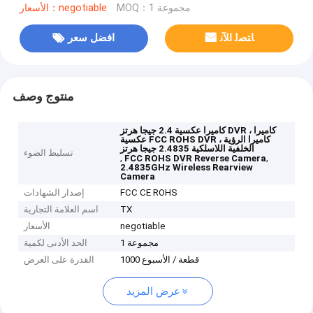
MOQ：1 مجموعة
الأسعار：negotiable
ﺎﺘﺼﻟ ﺍﻶﻧ
افضل سعر
منتوج وصف
كاميرا عكسية 2.4 جيجا هرتز DVR ، كاميرا
عكسية FCC ROHS DVR ، كاميرا الرؤية
الخلفية اللاسلكية 2.4835 جيجا هرتز
تسليط الضوء
,
,
FCC ROHS DVR Reverse Camera
2.4835GHz Wireless Rearview
Camera
FCC CE ROHS
إصدار الشهادات
TX
اسم العلامة التجارية
negotiable
الأسعار
1 مجموعة
الحد الأدنى لكمية
1000 قطعة / الأسبوع
القدرة على العرض
عرض المزيد