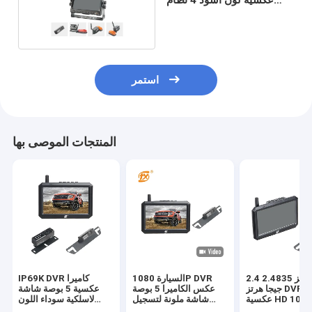
كاميرات
استمر
المنتجات الموصى بها
2.4 جيجا هرتز 2.4835
السيارة 1080P DVR
IP69K DVR كاميرا
جيجا هرتز DVR كاميرا
عكس الكاميرا 5 بوصة
عكسية 5 بوصة شاشة
عكسية HD 1080P 5
شاشة ملونة لتسجيل
لاسلكية سوداء اللون
بوصة شاشة IPS
القيادة
مزودة بنظام قناتين