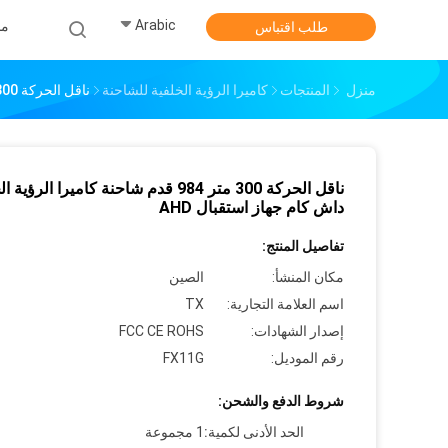
Arabic
من
طلب اقتباس
منزل
المنتجات
كاميرا الرؤية الخلفية للشاحنة
ناقل الحركة 300 متر 984 قدم شاحنة كاميرا الرؤية الخلفية داش كام جهاز استقبال AHD
ناقل الحركة 300 متر 984 قدم شاحنة كاميرا الرؤي
داش كام جهاز استقبال AHD
تفاصيل المنتج:
مكان المنشأ:
الصين
اسم العلامة التجارية:
TX
إصدار الشهادات:
FCC CE ROHS
رقم الموديل:
FX11G
شروط الدفع والشحن:
الحد الأدنى لكمية:
1 مجموعة