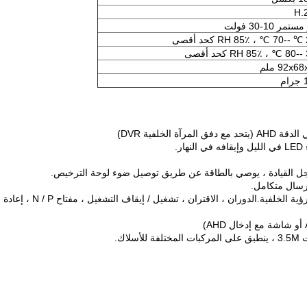
H.
ستمر 10-30 فولت
92x6 ملم
م
6. وظيفة استقبال شاحن السيارة: تشغيل خط عكس مرآة الرؤية الخلفية.الدوران ، الاقتران 