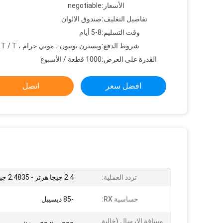
الأسعار:
negotiable
تفاصيل التغليف:
صندوق الالوان
وقت التسليم:
5-8 أيام
شروط الدفع:
ويسترن يونيون ، موني جرام ، L / C ، T / T
القدرة على العرض:
1000 قطعة / الأسبوع
افضل سعر
اتصل
تردد العملية:
2.4 جيجا هرتز - 2.4835 جيجا هرتز
حساسية RX:
-85 ديسيبل
مسافة الإرسال (خالية