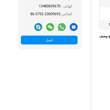
الهاتف ::
13480839670
الفاكس:
86-0755-23009693
ج وصف
اتصل