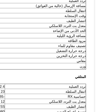
تردد العملية
مسافة الإرسال (خالية من العوائق)
انتقال السلطة
وقت الإستجابة
انتشار الطيف
معدل بت التردد اللاسلكي
الحد الأدنى من الإضاءة
مسافة الرؤية الليلية
مزود الطاقة
تصنيف مقاوم للماء
درجة حرارة التشغيل
درجة حرارة التخزين
مقاس
وزن
المتلقي
تردد العملية
2.4 جيجا هرتز - 2.4835 جيجا هرت
انتقال السلطة
23 ديسيبل
حساسية RX
-85 ديسيبل
معدل بت التردد اللاسلكي
12 ميجابت في الثانية
انتشار الطيف
HSS
تنسيق إخراج الفيديو
1080 ب