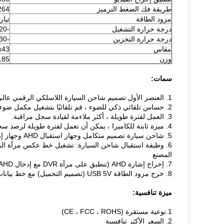
طريقة فك الضغط الترميز
264
مزود الطاقة
تيار م
درجة حرارة التشغيل
-20 ℃ --70 ℃ ، RH 85٪ كحد أقصى
درجة حرارة التخزين
-30 --80 ℃ ، RH 85٪ كحد أقصى
مقاس
8x43
وزن
185 جرا
سمات:
1. العنصر الأول تصميم شاحن السيارة اللاسلكي الرقمي عالي الدقة AHD (يتحد مع دفق المرآة الخلفية DVR)
2. حساس تلقائي ذكي للضوء ، قم تلقائيًا بتشغيل مكمل ضوء LED في الليل وإيقافه في النهار.
3. العمل لفترة طويلة ، أكثر ملاءمة لقيادة سجل مراقبة.
4. ميزة ثابتة للكاميرا ، يمكن أن تعمل لفترة طويلة لرصد سجل القيادة ، يوصي بالطاقة عن طريق توصيل ضوء لوحة الترخيص.
5. شاحن سيارة تصميم متكامل وجهاز استقبال AHD وجهاز إرسال متكامل.
المصنع
7. إخراج إشارة AHD (تنطبق على مرآة DVR مع إدخال AHD أو شاشة مع إدخال AHD)
8. خرج مزود الطاقة USB 5V (تصميم التحميل) مع خط بيانات 3.5M ، ينطبق على المركبات المختلفة للأسلاك.
ميزة تنافسية:
1.نوعية مستقرة (CE ، FCC ، ROHS)
2. السعر الأكثر تنافسية