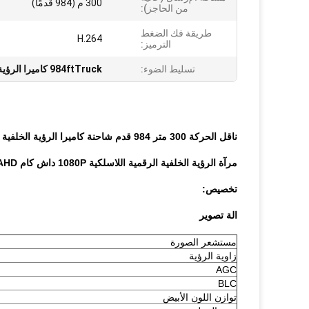
300 م (984 قدمًا)
من الحاجز):
طريقة فك الضغط
H.264
الترميز:
تسليط الضوء:
984ftTruck كاميرا الرؤية الخلفية
ناقل الحركة 300 متر 984 قدم شاحنة كاميرا الرؤية الخلفية داش كام جهاز استقبال AHD
مرآة الرؤية الخلفية الرقمية اللاسلكية 1080P داش كام AHD استقبال اللون الأسود لسيارات الدفع الرباعي
تخصيص:
الة تصوير
مستشعر الصورة
زاوية الرؤية
AGC
BLC
توازن اللون الأبيض