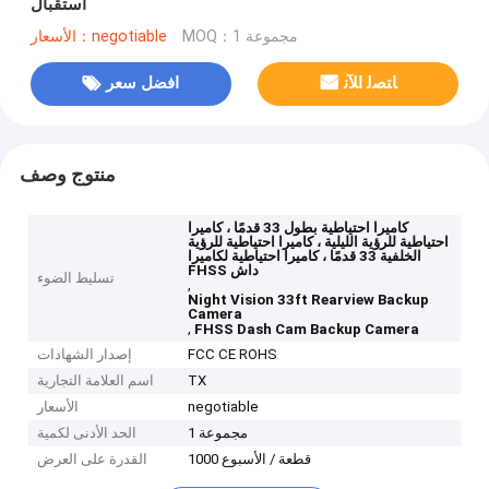
استقبال
MOQ：1 مجموعة
الأسعار：negotiable
ﺎﺘﺼﻟ ﺍﻶﻧ
افضل سعر
منتوج وصف
كاميرا احتياطية بطول 33 قدمًا ، كاميرا
احتياطية للرؤية الليلية ، كاميرا احتياطية للرؤية
الخلفية 33 قدمًا ، كاميرا احتياطية لكاميرا
FHSS داش
تسليط الضوء
,
Night Vision 33ft Rearview Backup
Camera
,
FHSS Dash Cam Backup Camera
FCC CE ROHS
إصدار الشهادات
TX
اسم العلامة التجارية
negotiable
الأسعار
1 مجموعة
الحد الأدنى لكمية
1000 قطعة / الأسبوع
القدرة على العرض