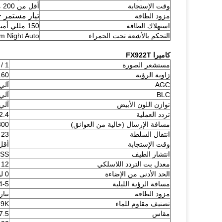
وقت الإستجابة
أقل من 200 مللي ثانية
تيار مستمر + 12 فو
مزود الطاقة
استهلاك الطاقة
150 مللي أمبير / 12 فولت
التحكم بالأشعة تحت الحمراء
m Night Auto
كاميرا FX922T
مستشعر الصورة
1 / 2.7 '' COMS HD
زاوية الرؤية
160 در
AGC
آلي
BLC
آلي
توازن اللون الأبيض
آلي
تردد العملية
2.4 جيجا هرتز - 2.4835 جيجا ه
مسافة الإرسال (خالية من العوائق)
300 م (984 قد
انتقال السلطة
23 ديسيبل
وقت الإستجابة
أقل من 0
انتشار الطيف
SS
معدل بت التردد اللاسلكي
12 ميجابت في الثانية
الحد الأدنى من الإضاءة
0 لوكس
مسافة الرؤية الليلية
4-5 م
مزود الطاقة
تيار م
تصنيف مقاوم للماء
69K
مقاس
27.5