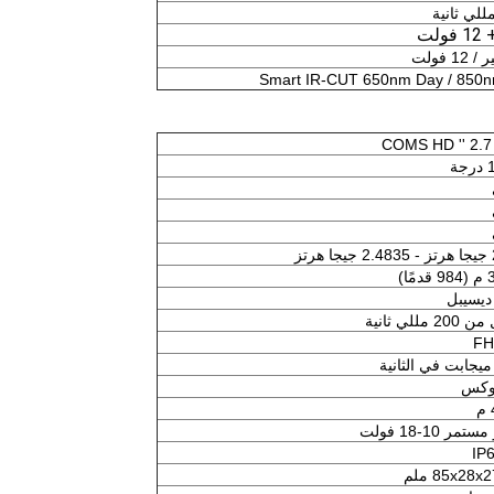
لت
Smart IR-CUT 650nm Day / 850n
جة
رتز
مًا)
20 مللي ثانية
FH
ستمر 10-18 فولت
IP
85x28x ملم