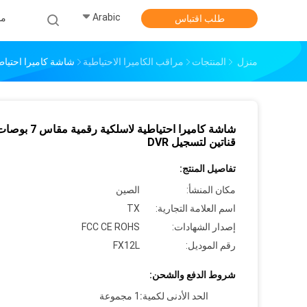
Arabic
من
طلب اقتباس
منزل
المنتجات
مراقب الكاميرا الاحتياطية
شاشة كاميرا احتياطية لاسلكية رق
شاشة كاميرا احتياطية لاسلكي
قناتين لتسجيل DVR
تفاصيل المنتج:
مكان المنشأ:
الصين
اسم العلامة التجارية:
TX
إصدار الشهادات:
FCC CE ROHS
رقم الموديل:
FX12L
شروط الدفع والشحن:
الحد الأدنى لكمية:
1 مجموعة