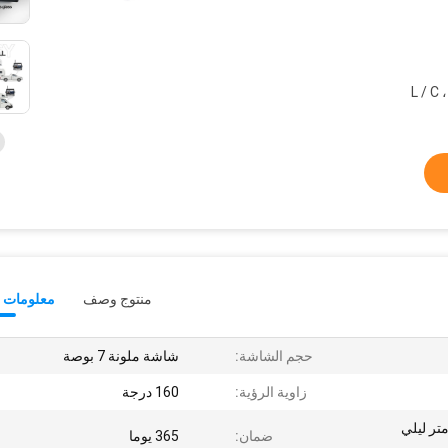
منتوج وصف
معلومات ت
حجم الشاشة:
شاشة ملونة 7 بوصة
زاوية الرؤية:
160 درجة
يوم / 850 نانومتر ليلي
ضمان:
365 يوما