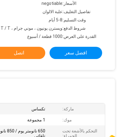
الأسعار:
negotiable
تفاصيل التغليف:
علبة الالوان
وقت التسليم:
5-8 أيام
شروط الدفع:
ويسترن يونيون ، موني جرام ، L / C ، T / T
القدرة على العرض:
1000 قطعة / أسبوع
افضل سعر
اتصل
ماركة:
تكساس
موك:
1 مجموعة
التحكم بالأشعة تحت
650 نانومتر 
الحمراء:
تلقائي