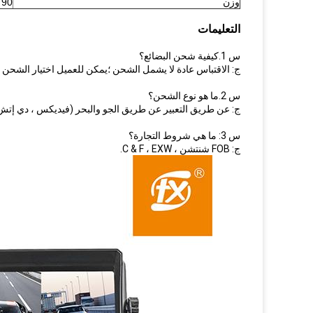
وزن
90 جرام
التعليمات
س 1.كيفية شحن البضائع؟
ج: الاقتباس عادة لا يشمل الشحن ؛يمكن للعميل اختيار الشحن 
س 2.ما هو نوع الشحن؟
ج: عن طريق التعبير عن طريق الجو والبحر (فيديكس ، دي إتش 
س 3: ما هي شروط التجارة؟
ج: FOB شنتشن ، C & F ، EXW.