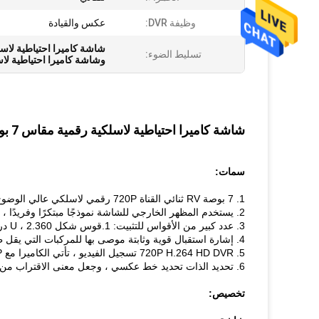
وظيفة DVR:
عكس والقيادة
شاشة كاميرا احتياطية لاسلكية 
تسليط الضوء:
وشاشة كاميرا احتياطية لاس
شاشة كاميرا احتياطية لاسلكية رقمية مقاس 7 بوصات تدعم قناتين لتسجيل DVR
سمات:
1. 7 بوصة RV ثنائي القناة 720P رقمي لاسلكي عالي الوضوح مجموعة DVR.
2. يستخدم المظهر الخارجي للشاشة نموذجًا مبتكرًا وفريدًا ، وتستخدم لوحة المفاتيح تصميمًا لنقل الضوء لجعل اللمس أكثر دقة في الليل.
3. عدد كبير من الأقواس للتثبيت: 1.قوس شكل U ، 2.360 درجة قوس لفة ، 3.كتيفة مشبك خلفي 4. كتيفة على شكل مروحة
4. إشارة استقبال قوية وثابتة موصى بها للمركبات التي يقل طولها عن 65 قدمًا.
5. 720P H.264 HD DVR تسجيل الفيديو ، تأتي الكاميرا مع 1080P بكسل عالي الوضوح.
6. تحديد الذات تحديد خط عكسي ، وجعل معنى الاقتراب من مسافة حقيقة واقعة.
تخصيص: