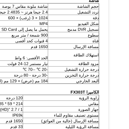
شاشة
حجم الشاشة
شاشة ملونة مقاس 7 بوصة
تردد التشغيل
2.4 جيجا هرتز ~ 2.4835 جيجا هرتز
دقة
1024 × 3 (رغب) × 600
شكل الفيديو
MP4
تسجيل DVR مدمج
يحمل ما يصل إلى 16G / 32G / 64G / 128G SD Card
سطوع
900 شمعة / متر مربع
قناة
4 قنوات كحد أقصى
مسافة الإرسال
1650 قدم
استهلاك الطاقة
الحد الأقصى: 6 واط
مزود الطاقة
تيار مستمر 12-24 فولت
درجة حرارة التشغيل
-20 ℃ --70 ℃
درجة حرارة التخزين
-30 درجة - 80 درجة
البعد الخارجي
184 مم (عرض) × 129 مم (ارتفاع) × 26 مم (عمق)
الكاميرا FX303T
زاوية الرؤية
120 درجة
مقاس
214 * 59 * 85 ملم
جهاز الصورة
1 / 2.7 "COMS (HD)
مستوى تصنيف مقاوم للماء
IP69k
مسافة الإرسال (خالية من العوائق)
1650 قدم
مسافة الرؤية الليلية
33 قدم